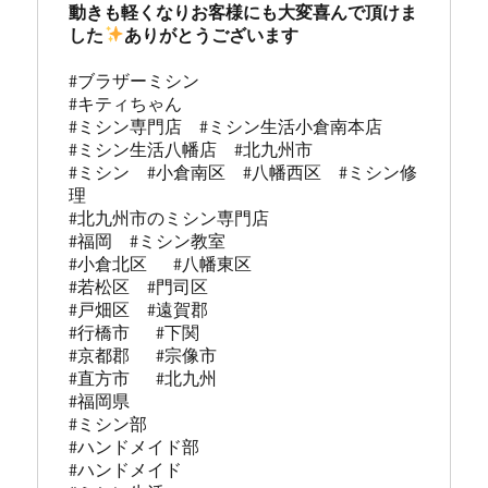
動きも軽くなりお客様にも大変喜んで頂けま
した
#ブラザーミシン

#キティちゃん 

#ミシン専門店  #ミシン生活小倉南本店 

#ミシン生活八幡店  #北九州市 

#ミシン  #小倉南区  #八幡西区  #ミシン修
理 

#北九州市のミシン専門店 

#福岡  #ミシン教室   

#小倉北区   #八幡東区 

#若松区  #門司区  

#戸畑区  #遠賀郡  

#行橋市   #下関  

#京都郡   #宗像市  

#直方市   #北九州 

#福岡県   

#ミシン部

#ハンドメイド部

#ハンドメイド
