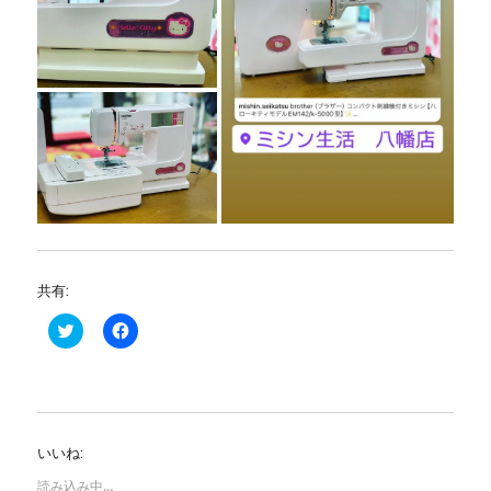
共有:
ク
F
リ
a
ッ
c
ク
e
し
b
て
o
T
o
w
k
i
で
いいね:
t
共
t
有
e
す
読み込み中…