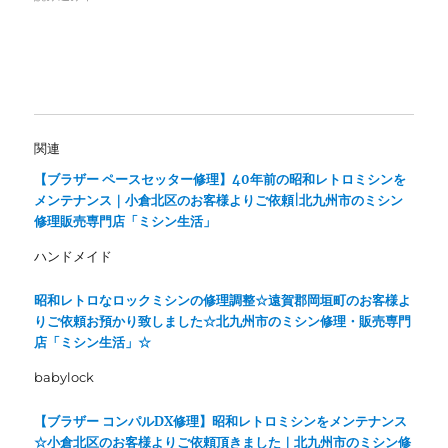
r
る
で
に
共
は
有
ク
(
リ
新
ッ
し
ク
い
し
ウ
て
ィ
く
ン
だ
関連
ド
さ
ウ
い
で
(
【ブラザー ペースセッター修理】40年前の昭和レトロミシンを
開
新
メンテナンス｜小倉北区のお客様よりご依頼|北九州市のミシン
き
し
ま
い
修理販売専門店「ミシン生活」
す
ウ
)
ィ
ン
ハンドメイド
ド
ウ
で
昭和レトロなロックミシンの修理調整☆遠賀郡岡垣町のお客様よ
開
き
りご依頼お預かり致しました☆北九州市のミシン修理・販売専門
ま
店「ミシン生活」☆
す
)
babylock
【ブラザー コンパルDX修理】昭和レトロミシンをメンテナンス
☆小倉北区のお客様よりご依頼頂きました｜北九州市のミシン修