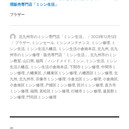
理販売専門店「ミシン生活」
ブラザー
投
投
北九州市のミシン専門店「ミシン生活」
2023年12月5日
稿
稿
カ
ブラザー
,
ミシンセール
,
ミシンメンテナンス
,
ミシン修理
,
ミ
者
日:
テ
シン生活
,
ミシン生活八幡店
,
ミシン生活小倉南本店
,
北九州
,
北九
ゴ
州市のミシン修理・販売専門店「ミシン生活」
,
北九州市のミシ
リ
タ
ン教室
,
山口県
,
福岡
ハンドメイド
,
ミシン
,
ミシン生活
,
ミシン
ー
グ
生活八幡店
,
ミシン生活小倉南本店
,
下関市ミシン修理
,
中間市ミ
シン修理
,
八幡東区
,
八幡東区ミシン修理
,
八幡西区ミシン修理
,
北
九州
,
北九州市
,
宗像市ミシン修理
,
小倉北区ミシン修理
,
小倉南区
,
小倉南区ミシン修理
,
戸畑区ミシン修理
,
田川ミシン修理
,
直方市
ミシン修理
,
福岡
,
若松区ミシン修理
,
行橋市ミシン修理
,
遠賀郡ミ
シン修理
,
門司区ミシン修理
投
前