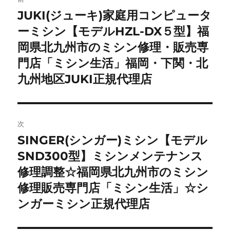
稿
JUKI(ジューキ)家庭用コンピュータ
前
の
ーミシン【モデルHZL-DX５型】福
ナ
投
岡県北九州市のミシン修理・販売専
ビ
稿:
門店「ミシン生活」福岡・下関・北
ゲ
九州地区JUKI正規代理店
ー
シ
次
ョ
SINGER(シンガー)ミシン【モデル
次
の
SND300型】ミシンメンテナンス
ン
投
修理調整☆福岡県北九州市のミシン
稿:
修理販売専門店「ミシン生活」☆シ
ンガーミシン正規代理店