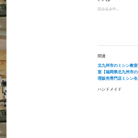
t
共
t
有
e
す
読み込み中…
r
る
で
に
共
は
有
ク
(
リ
新
ッ
し
ク
い
し
ウ
て
ィ
く
ン
だ
関連
ド
さ
ウ
い
で
(
北九州市のミシン教室
開
新
室【福岡県北九州市の
き
し
ま
い
理販売専門店ミシン生
す
ウ
)
ィ
ン
ハンドメイド
ド
ウ
で
開
き
ま
す
)