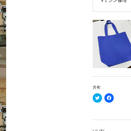
#ミシン修理
共有:
ク
F
リ
a
ッ
c
ク
e
し
b
て
o
T
o
w
k
i
で
いいね: