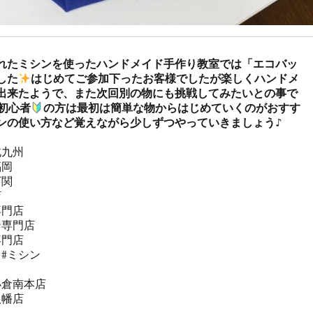
れたミシンを使ったハンドメイド手作り教室では「エコバッ
した
はじめてご参加下ったお客様でしたが楽しくハンドメ
出来たようで、また次回別の物にも挑戦してみたいとの事で
初心者
の方は最初は簡単な物からはじめていくのがおすす
ンの使い方など覚えながら少しずつやっていきましょう♪
九州

岡　

関

　

門店

専門店

門店

#ミシン



倉南本店

幡店
