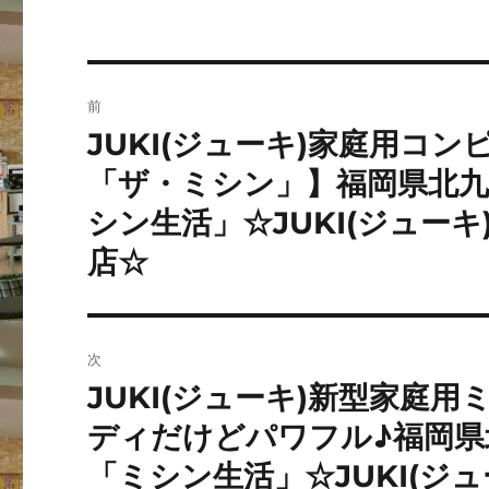
投
前
稿
JUKI(ジューキ)家庭用コン
前
の
ナ
「ザ・ミシン」】福岡県北
投
シン生活」☆JUKI(ジュー
ビ
稿:
店☆
ゲ
ー
シ
次
JUKI(ジューキ)新型家庭用
次
ョ
の
ディだけどパワフル♪福岡県
ン
投
「ミシン生活」☆JUKI(ジ
稿: