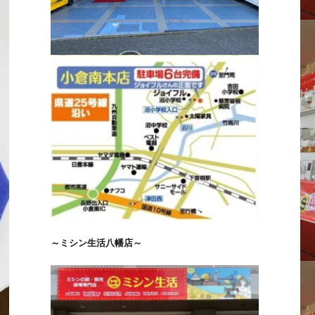
～ミシン生活八幡店～