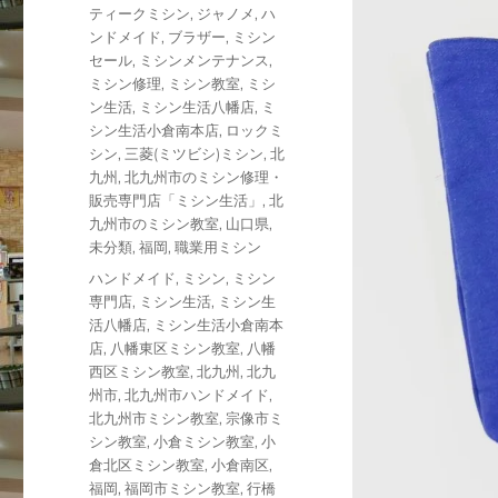
リ
ティークミシン
,
ジャノメ
,
ハ
ー
ンドメイド
,
ブラザー
,
ミシン
セール
,
ミシンメンテナンス
,
ミシン修理
,
ミシン教室
,
ミシ
ン生活
,
ミシン生活八幡店
,
ミ
シン生活小倉南本店
,
ロックミ
シン
,
三菱(ミツビシ)ミシン
,
北
九州
,
北九州市のミシン修理・
販売専門店「ミシン生活」
,
北
九州市のミシン教室
,
山口県
,
未分類
,
福岡
,
職業用ミシン
タ
ハンドメイド
,
ミシン
,
ミシン
グ
専門店
,
ミシン生活
,
ミシン生
活八幡店
,
ミシン生活小倉南本
店
,
八幡東区ミシン教室
,
八幡
西区ミシン教室
,
北九州
,
北九
州市
,
北九州市ハンドメイド
,
北九州市ミシン教室
,
宗像市ミ
シン教室
,
小倉ミシン教室
,
小
倉北区ミシン教室
,
小倉南区
,
福岡
,
福岡市ミシン教室
,
行橋