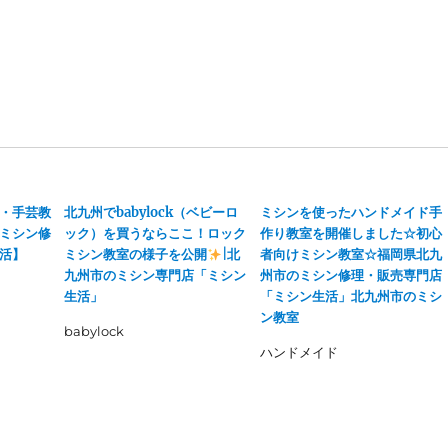
・手芸教
北九州でbabylock（ベビーロ
ミシンを使ったハンドメイド手
ミシン修
ック）を買うならここ！ロック
作り教室を開催しました☆初心
活】
ミシン教室の様子を公開
|北
者向けミシン教室☆福岡県北九
九州市のミシン専門店「ミシン
州市のミシン修理・販売専門店
生活」
「ミシン生活」北九州市のミシ
ン教室
babylock
ハンドメイド