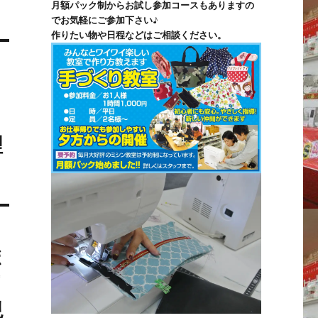
月額パック制からお試し参加コースもありますの
でお気軽にご参加下さい♪
作りたい物や日程などはご相談ください。
ミ
理
ボ
店
規