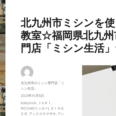
北九州市ミシンを使
教室☆福岡県北九州
門店「ミシン生活」
投
北九州市のミシン専門店「ミ
稿
シン生活」
者
投
2023年10月5日
稿
カ
babylock
,
ＪＵＫＩ
,
日:
テ
RICCAR(リッカー)
,
ＳＩＮＧ
ゴ
ＥＲ
,
アックスヤマザキ
,
アン