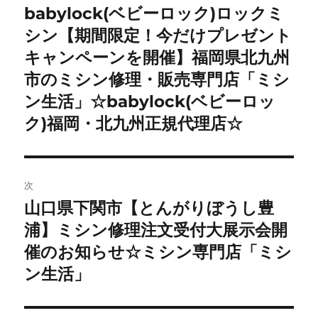
稿
babylock(ベビーロック)ロックミ
前
の
シン【期間限定！今だけプレゼント
ナ
投
キャンペーンを開催】福岡県北九州
ビ
稿:
市のミシン修理・販売専門店「ミシ
ゲ
ン生活」☆babylock(ベビーロッ
ク)福岡・北九州正規代理店☆
ー
シ
ョ
次
山口県下関市【とんがりぼうし豊
次
ン
の
浦】ミシン修理注文受付大展示会開
投
催のお知らせ☆ミシン専門店「ミシ
稿:
ン生活」