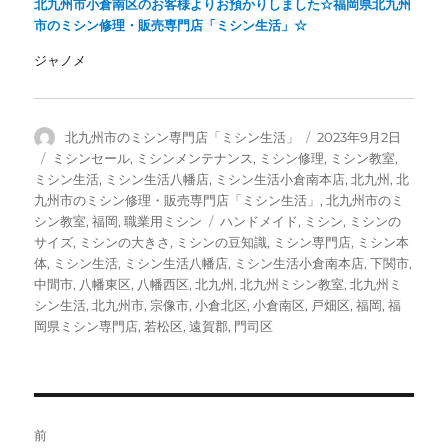
北九州市小倉南区のお客様よりお預かりしました☆福岡県北九州
市のミシン修理・販売専門店「ミシン生活」☆
ジャノメ
投
投
北九州市のミシン専門店「ミシン生活」
2023年9月2日
稿
稿
カ
ミシンセール
,
ミシンメンテナンス
,
ミシン修理
,
ミシン教室
,
者
日:
テ
ミシン生活
,
ミシン生活八幡店
,
ミシン生活小倉南本店
,
北九州
,
北
ゴ
九州市のミシン修理・販売専門店「ミシン生活」
,
北九州市のミ
リ
タ
シン教室
,
福岡
,
職業用ミシン
ハンドメイド
,
ミシン
,
ミシンの
ー
グ
サイズ
,
ミシンの大きさ
,
ミシンの豆知識
,
ミシン専門店
,
ミシン本
体
,
ミシン生活
,
ミシン生活八幡店
,
ミシン生活小倉南本店
,
下関市
,
中間市
,
八幡東区
,
八幡西区
,
北九州
,
北九州ミシン教室
,
北九州ミ
シン生活
,
北九州市
,
宗像市
,
小倉北区
,
小倉南区
,
戸畑区
,
福岡
,
福
岡県ミシン専門店
,
若松区
,
遠賀郡
,
門司区
投
前