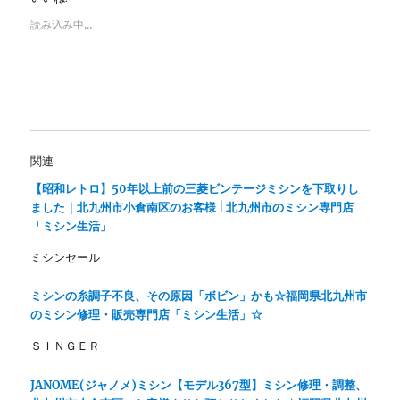
t
有
e
す
読み込み中…
r
る
で
に
共
は
有
ク
(
リ
新
ッ
し
ク
い
し
ウ
て
ィ
く
ン
だ
関連
ド
さ
ウ
い
で
(
【昭和レトロ】50年以上前の三菱ビンテージミシンを下取りし
開
新
ました｜北九州市小倉南区のお客様 | 北九州市のミシン専門店
き
し
ま
い
「ミシン生活」
す
ウ
)
ィ
ン
ミシンセール
ド
ウ
で
ミシンの糸調子不良、その原因「ボビン」かも☆福岡県北九州市
開
き
のミシン修理・販売専門店「ミシン生活」☆
ま
す
ＳＩＮＧＥＲ
)
JANOME(ジャノメ)ミシン【モデル367型】ミシン修理・調整、