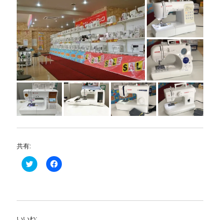
共有:
ク
F
リ
a
ッ
c
ク
e
し
b
て
o
T
o
w
k
i
で
いいね:
t
共