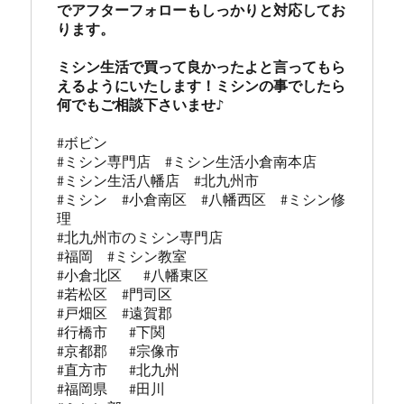
でアフターフォローもしっかりと対応してお
ります。

ミシン生活で買って良かったよと言ってもら
えるようにいたします！ミシンの事でしたら
何でもご相談下さいませ♪
#ボビン

#ミシン専門店  #ミシン生活小倉南本店 

#ミシン生活八幡店  #北九州市 

#ミシン  #小倉南区  #八幡西区  #ミシン修
理 

#北九州市のミシン専門店 

#福岡  #ミシン教室   

#小倉北区   #八幡東区 

#若松区  #門司区  

#戸畑区  #遠賀郡  

#行橋市   #下関  

#京都郡   #宗像市  

#直方市   #北九州 

#福岡県   #田川
