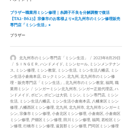
で
開
き
ブラザー職業用ミシン修理｜糸調子不良を分解調整で復活
ま
す
【TA2-B623】宗像市のお客様より⭐︎北九州市のミシン修理販売
)
専門店「ミシン生活」⭐︎
ブラザー
投
投
北九州市のミシン専門店「ミシン生活」
2023年8月29日
稿
稿
カ
ＳＩＮＧＥＲ
,
ハンドメイド
,
ミシンセール
,
ミシンメンテナン
者
日:
テ
ス
,
ミシン修理
,
ミシン教室
,
ミシン生活
,
ミシン生活八幡店
,
ミシ
ゴ
ン生活小倉南本店
,
ロックミシン
,
北九州
,
北九州市のミシン修
リ
理・販売専門店「ミシン生活」
,
北九州市のミシン教室
,
福岡
,
職
ー
タ
業用ミシン
シンガーミシン北九州市
,
シンガー正規代理店
,
ハ
グ
ンドメイド
,
ボビン
,
ボビンは大切
,
ミシン
,
ミシン専門店
,
ミシン
生活
,
ミシン生活八幡店
,
ミシン生活小倉南本店
,
八幡東区ミシン
修理
,
八幡西区ミシン修理
,
北九州
,
北九州市
,
北九州市シンガーミ
シン
,
宗像市ミシン修理
,
小倉北区ミシン修理
,
小倉南区
,
小倉南区
ミシン修理
,
戸畑区ミシン修理
,
田川ミシン修理
,
福岡
,
若松区ミシ
ン修理
,
行橋市ミシン修理
,
遠賀郡ミシン修理
,
門司区ミシン修理