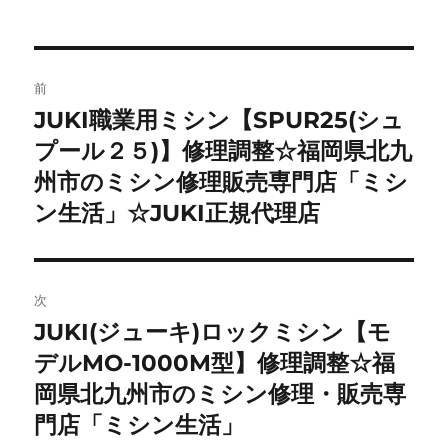
投
前
稿
JUKI職業用ミシン【SPUR25(シュ
前
の
プール２５)】修理調整☆福岡県北九
ナ
投
州市のミシン修理販売専門店「ミシ
ビ
稿:
ン生活」☆JUKI正規代理店
ゲ
ー
次
シ
JUKI(ジューキ)ロックミシン【モ
次
ョ
の
デルMO-1000M型】修理調整☆福
投
岡県北九州市のミシン修理・販売専
ン
稿:
門店「ミシン生活」