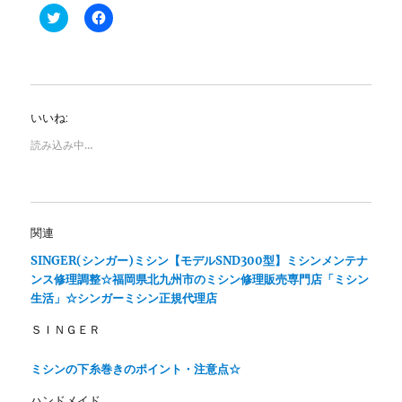
ク
F
リ
a
ッ
c
ク
e
し
b
て
o
T
o
w
k
i
で
いいね:
t
共
t
有
e
す
読み込み中…
r
る
で
に
共
は
有
ク
(
リ
新
ッ
し
ク
関連
い
し
ウ
て
ィ
く
SINGER(シンガー)ミシン【モデルSND300型】ミシンメンテナ
ン
だ
ンス修理調整☆福岡県北九州市のミシン修理販売専門店「ミシン
ド
さ
ウ
い
生活」☆シンガーミシン正規代理店
で
(
開
新
ＳＩＮＧＥＲ
き
し
ま
い
す
ウ
)
ィ
ミシンの下糸巻きのポイント・注意点☆
ン
ド
ウ
ハンドメイド