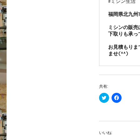
#ミシン生活

福岡県北九州
ミシンの販売
下取りも承っ
お見積もりま
ませ(^^)
共有:
ク
F
リ
a
ッ
c
ク
e
し
b
て
o
T
o
w
k
i
で
いいね:
t
共
t
有