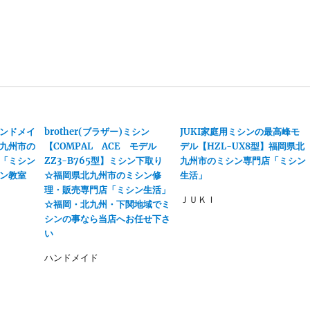
ンドメイ
brother(ブラザー)ミシン
JUKI家庭用ミシンの最高峰モ
九州市の
【COMPAL ACE モデル
デル【HZL-UX8型】福岡県北
「ミシン
ZZ3-B765型】ミシン下取り
九州市のミシン専門店「ミシン
ン教室
☆福岡県北九州市のミシン修
生活」
理・販売専門店「ミシン生活」
ＪＵＫＩ
☆福岡・北九州・下関地域でミ
シンの事なら当店へお任せ下さ
い
ハンドメイド