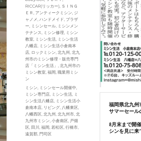
日:
テ
RICCAR(リッカー)
,
ＳＩＮＧ
ゴ
ＥＲ
,
アンティークミシン
,
ジ
リ
ャノメ
,
ハンドメイド
,
ブラザ
ー
ー
,
ミシンセール
,
ミシンメン
テナンス
,
ミシン修理
,
ミシン
教室
,
ミシン生活
,
ミシン生活
八幡店
,
ミシン生活小倉南本
店
,
ロックミシン
,
北九州
,
北九
州市のミシン修理・販売専門
店「ミシン生活」
,
北九州市の
ミシン教室
,
福岡
,
職業用ミシ
ン
タ
ミシン
,
ミシンセール開催中
,
グ
ミシン専門店
,
ミシン生活
,
ミ
シン生活八幡店
,
ミシン生活小
福岡県北九州
倉南本店
,
リビング
,
八幡東区
,
サマーセール
八幡西区
,
北九州
,
北九州市
,
北
九州市ミシン
,
小倉南区
,
戸畑
8月末まで開
区
,
田川
,
福岡
,
若松区
,
行橋市
,
シンを見に来
遠賀郡
,
門司区