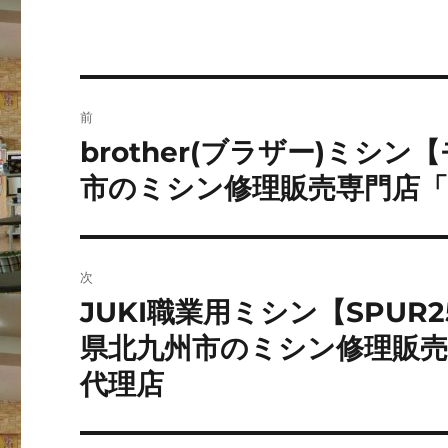
投
前
稿
brother(ブラザー)ミシン
前
の
ナ
市のミシン修理販売専門店
投
ビ
稿:
ゲ
次
ー
JUKI職業用ミシン【SPUR
次
の
県北九州市のミシン修理販売
シ
投
代理店
ョ
稿:
ン