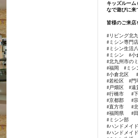
キッズルーム
なで遊びに来
皆様のご来店
#リビング北九
#ミシン専門店
#ミシン生活八
#ミシン  #小
#北九州市のミ
#福岡  #ミシン
#小倉北区   
#若松区  #門司
#戸畑区  #遠賀
#行橋市   #下
#京都郡   #宗
#直方市   #北
#福岡県   #田
#ミシン部

#ハンドメイド
#ハンドメイド