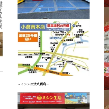
～ミシン生活八幡店～