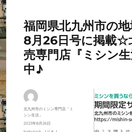
福岡県北九州市の地
8月26日号に掲載
売専門店『ミシン生
中♪
投
北九州市のミシン専門店「ミ
稿
シン生活」
者
投
2023年8月26日
稿
カ
babylock
,
ＪＵＫＩ
,