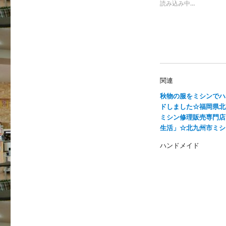
e
す
読み込み中…
r
る
で
に
共
は
有
ク
(
リ
新
ッ
し
ク
い
し
ウ
て
ィ
く
ン
だ
関連
ド
さ
ウ
い
で
(
秋物の服をミシンでハ
開
新
ドしました☆福岡県北
き
し
ま
い
ミシン修理販売専門店
す
ウ
)
ィ
生活」☆北九州市ミシ
ン
ド
ハンドメイド
ウ
で
開
き
ま
す
)