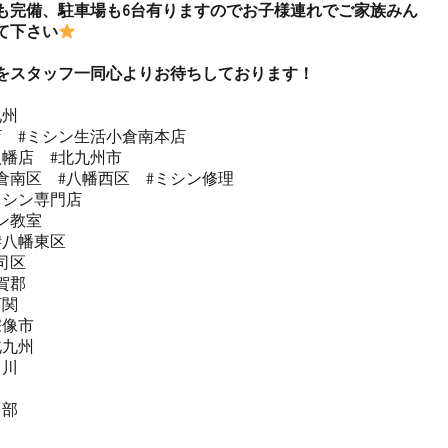
も完備、駐車場も6台有りますのでお子様連れでご家族みん
て下さい
をスタッフ一同心よりお待ちしております！
州

  #ミシン生活小倉南本店 

幡店  #北九州市 

倉南区  #八幡西区  #ミシン修理 

シン専門店 

教室   

#八幡東区 

区  

郡  

関  

像市  

九州 

川

部


