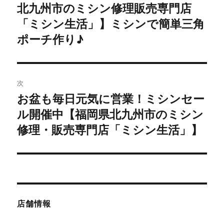
の
北九州市のミシン修理販売専門店
ナ
投
「ミシン生活」】ミシンで簡単三角
ビ
稿:
ポーチ作り♪
ゲ
ー
次
シ
お盆も毎日元気に営業！ミシンセー
次
ョ
の
ル開催中【福岡県北九州市のミシン
投
修理・販売専門店「ミシン生活」】
ン
稿:
店舗情報