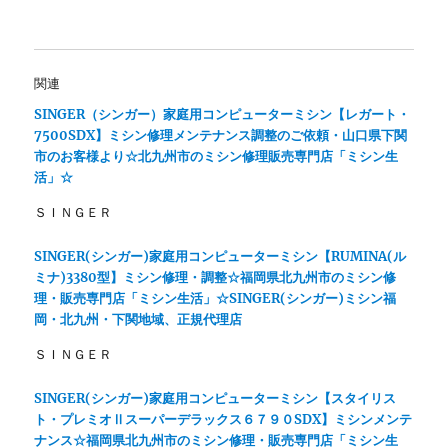
新
ッ
し
ク
い
し
ウ
て
ィ
く
ン
だ
関連
ド
さ
ウ
い
で
(
SINGER（シンガー）家庭用コンピューターミシン【レガート・
開
新
7500SDX】ミシン修理メンテナンス調整のご依頼・山口県下関
き
し
ま
い
市のお客様より☆北九州市のミシン修理販売専門店「ミシン生
す
ウ
)
ィ
活」☆
ン
ド
ＳＩＮＧＥＲ
ウ
で
開
き
SINGER(シンガー)家庭用コンピューターミシン【RUMINA(ル
ま
ミナ)3380型】ミシン修理・調整☆福岡県北九州市のミシン修
す
)
理・販売専門店「ミシン生活」☆SINGER(シンガー)ミシン福
岡・北九州・下関地域、正規代理店
ＳＩＮＧＥＲ
SINGER(シンガー)家庭用コンピューターミシン【スタイリス
ト・プレミオⅡスーパーデラックス６７９０SDX】ミシンメンテ
ナンス☆福岡県北九州市のミシン修理・販売専門店「ミシン生