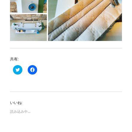
共有:
ク
F
リ
a
ッ
c
ク
e
し
b
て
o
T
o
w
k
i
で
いいね:
t
共
t
有
e
す
読み込み中…
r
る
で
に
共
は
有
ク
(
リ