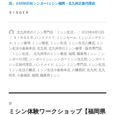
活」☆SINGER(シンガー)ミシン福岡・北九州正規代理店
ＳＩＮＧＥＲ
投
投
北九州市のミシン専門店「ミシン生活」
2023年8月12日
稿
稿
カ
ＳＩＮＧＥＲ
,
ハンドメイド
,
ミシンセール
,
ミシンメンテナン
者
日:
テ
ス
,
ミシン修理
,
ミシン教室
,
ミシン生活
,
ミシン生活八幡店
,
ミシ
ゴ
ン生活小倉南本店
,
北九州
,
北九州市のミシン修理・販売専門店
リ
タ
「ミシン生活」
,
北九州市のミシン教室
,
福岡
,
職業用ミシン
シ
ー
グ
ンガー103型
,
シンガーミシン
,
シンガーミシン北九州
,
シンガーミ
シン正規代理店
,
ハンドメイド
,
ミシン
,
ミシン専門店
,
ミシン生活
,
ミシン生活八幡店
,
ミシン生活小倉南本店
,
八幡西区
,
北九州
,
北九
州市
,
小倉南区
,
福岡
,
職業用ミシン
投
前
稿
ミシン体験ワークショップ【福岡県
前