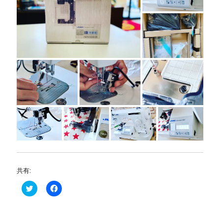
共有:
ク
F
リ
a
ッ
c
ク
e
し
b
て
o