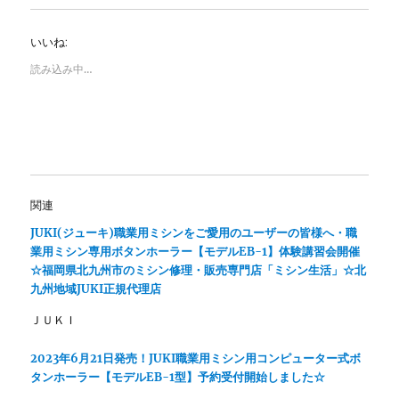
T
o
w
k
i
で
いいね:
t
共
t
有
e
す
読み込み中…
r
る
で
に
共
は
有
ク
(
リ
新
ッ
し
ク
い
し
ウ
て
ィ
く
ン
だ
関連
ド
さ
ウ
い
で
(
JUKI(ジューキ)職業用ミシンをご愛用のユーザーの皆様へ・職
開
新
業用ミシン専用ボタンホーラー【モデルEB-1】体験講習会開催
き
し
ま
い
☆福岡県北九州市のミシン修理・販売専門店「ミシン生活」☆北
す
ウ
)
ィ
九州地域JUKI正規代理店
ン
ド
ＪＵＫＩ
ウ
で
開
き
2023年6月21日発売！JUKI職業用ミシン用コンピューター式ボ
ま
タンホーラー【モデルEB-1型】予約受付開始しました☆
す
)