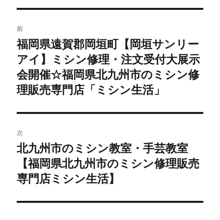
投
前
稿
福岡県遠賀郡岡垣町【岡垣サンリー
前
の
アイ】ミシン修理・注文受付大展示
ナ
投
会開催☆福岡県北九州市のミシン修
ビ
稿:
理販売専門店「ミシン生活」
ゲ
ー
次
シ
北九州市のミシン教室・手芸教室
次
ョ
の
【福岡県北九州市のミシン修理販売
投
専門店ミシン生活】
ン
稿: