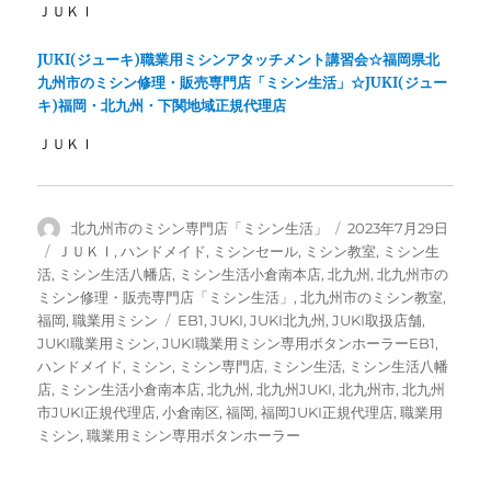
ＪＵＫＩ
JUKI(ジューキ)職業用ミシンアタッチメント講習会☆福岡県北
九州市のミシン修理・販売専門店「ミシン生活」☆JUKI(ジュー
キ)福岡・北九州・下関地域正規代理店
ＪＵＫＩ
投
投
北九州市のミシン専門店「ミシン生活」
2023年7月29日
稿
稿
カ
ＪＵＫＩ
,
ハンドメイド
,
ミシンセール
,
ミシン教室
,
ミシン生
者
日:
テ
活
,
ミシン生活八幡店
,
ミシン生活小倉南本店
,
北九州
,
北九州市の
ゴ
ミシン修理・販売専門店「ミシン生活」
,
北九州市のミシン教室
,
リ
タ
福岡
,
職業用ミシン
EB1
,
JUKI
,
JUKI北九州
,
JUKI取扱店舗
,
ー
グ
JUKI職業用ミシン
,
JUKI職業用ミシン専用ボタンホーラーEB1
,
ハンドメイド
,
ミシン
,
ミシン専門店
,
ミシン生活
,
ミシン生活八幡
店
,
ミシン生活小倉南本店
,
北九州
,
北九州JUKI
,
北九州市
,
北九州
市JUKI正規代理店
,
小倉南区
,
福岡
,
福岡JUKI正規代理店
,
職業用
ミシン
,
職業用ミシン専用ボタンホーラー