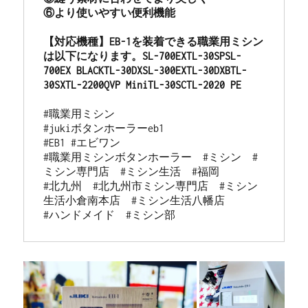
⑥より使いやすい便利機能

【対応機種】EB-1を装着できる職業用ミシン
は以下になります。SL-700EXTL-30SPSL-
700EX BLACKTL-30DXSL-300EXTL-30DXBTL-
#職業用ミシン

#jukiボタンホーラーeb1 

#EB1 #エビワン

#職業用ミシンボタンホーラー　#ミシン　#
ミシン専門店　#ミシン生活　#福岡

#北九州　#北九州市ミシン専門店　#ミシン
生活小倉南本店  #ミシン生活八幡店 

#ハンドメイド　#ミシン部