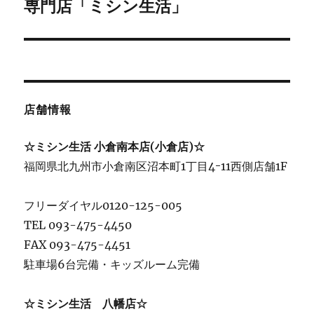
投
専門店「ミシン生活」
稿:
ョ
ン
店舗情報
☆ミシン生活 小倉南本店(小倉店)☆
福岡県北九州市小倉南区沼本町1丁目4ｰ11西側店舗1F
フリーダイヤル0120-125-005
TEL 093-475-4450
FAX 093-475-4451
駐車場6台完備・キッズルーム完備
☆ミシン生活 八幡店☆