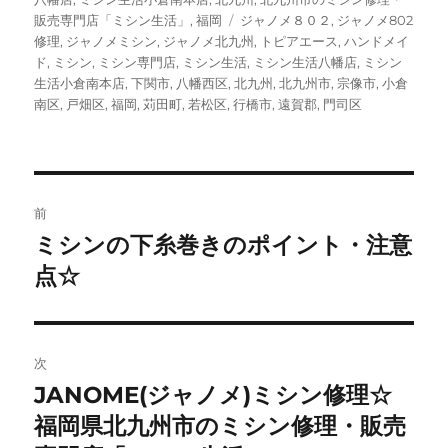
ゴ
タ
販売専門店「ミシン生活」
,
福岡
ジャノメ８０２
,
ジャノメ802
リ
グ
修理
,
ジャノメミシン
,
ジャノメ北九州
,
トピアエース
,
ハンドメイ
ー
ド
,
ミシン
,
ミシン専門店
,
ミシン生活
,
ミシン生活八幡店
,
ミシン
生活小倉南本店
,
下関市
,
八幡西区
,
北九州
,
北九州市
,
宗像市
,
小倉
南区
,
戸畑区
,
福岡
,
苅田町
,
若松区
,
行橋市
,
遠賀郡
,
門司区
投
前
稿
ミシンの下糸巻きのポイント・注意
前
の
点☆
ナ
投
ビ
稿:
ゲ
次
JANOME(ジャノメ)ミシン修理☆
次
ー
の
福岡県北九州市のミシン修理・販売
シ