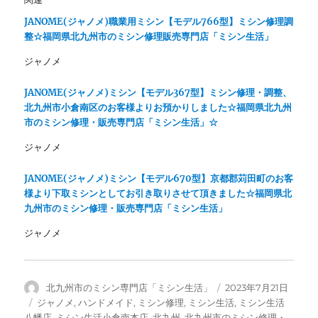
ド
さ
ウ
い
で
(
JANOME(ジャノメ)職業用ミシン【モデル766型】ミシン修理調
開
新
整☆福岡県北九州市のミシン修理販売専門店「ミシン生活」
き
し
ま
い
す
ウ
ジャノメ
)
ィ
ン
ド
JANOME(ジャノメ)ミシン【モデル367型】ミシン修理・調整、
ウ
で
北九州市小倉南区のお客様よりお預かりしました☆福岡県北九州
開
き
市のミシン修理・販売専門店「ミシン生活」☆
ま
す
ジャノメ
)
JANOME(ジャノメ)ミシン【モデル670型】京都郡苅田町のお客
様より下取ミシンとしてお引き取りさせて頂きました☆福岡県北
九州市のミシン修理・販売専門店「ミシン生活」
ジャノメ
投
投
北九州市のミシン専門店「ミシン生活」
2023年7月21日
稿
稿
カ
ジャノメ
,
ハンドメイド
,
ミシン修理
,
ミシン生活
,
ミシン生活
者
日:
テ
八幡店
,
ミシン生活小倉南本店
,
北九州
,
北九州市のミシン修理・