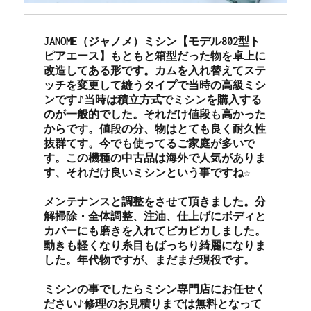
JANOME（ジャノメ）ミシン【モデル802型ト
ピアエース】もともと箱型だった物を卓上に
改造してある形です。カムを入れ替えてステ
ッチを変更して縫うタイプで当時の高級ミシ
ンです♪当時は積立方式でミシンを購入する
のが一般的でした。それだけ値段も高かった
からです。値段の分、物はとても良く耐久性
抜群てす。今でも使ってるご家庭が多いで
す。この機種の中古品は海外で人気がありま
す、それだけ良いミシンという事ですね
☆

メンテナンスと調整をさせて頂きました。分
解掃除・全体調整、注油、仕上げにボディと
カバーにも磨きを入れてピカピカしました。
動きも軽くなり糸目もばっちり綺麗になりま
した。年代物ですが、まだまだ現役です。
ミシンの事でしたらミシン専門店にお任せく
ださい♪修理のお見積りまでは無料となって