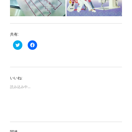
共有:
ク
F
リ
a
ッ
c
ク
e
し
b
て
o
T
o
w
k
i
で
いいね:
t
共
t
有
e
す
読み込み中…
r
る
で
に
共
は
有
ク
(
リ
新
ッ
し
ク
い
し
ウ
て
ィ
く
ン
だ
関連