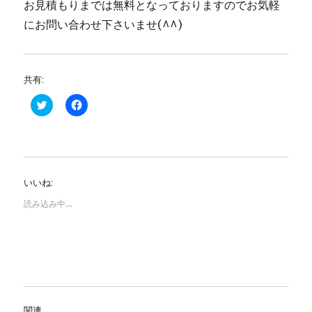
お見積もりまでは無料となっておりますのでお気軽
にお問い合わせ下さいませ(^^)
共有:
ク
F
リ
a
ッ
c
ク
e
し
b
て
o
T
o
w
k
i
で
いいね:
t
共
t
有
e
す
読み込み中…
r
る
で
に
共
は
有
ク
(
リ
新
ッ
し
ク
い
し
ウ
て
ィ
く
ン
だ
関連
ド
さ