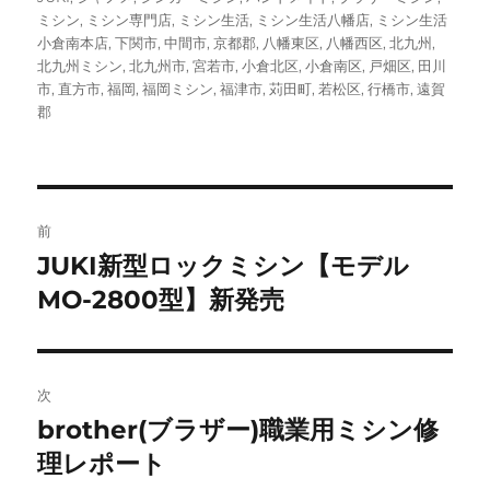
ー
ミシン
,
ミシン専門店
,
ミシン生活
,
ミシン生活八幡店
,
ミシン生活
小倉南本店
,
下関市
,
中間市
,
京都郡
,
八幡東区
,
八幡西区
,
北九州
,
北九州ミシン
,
北九州市
,
宮若市
,
小倉北区
,
小倉南区
,
戸畑区
,
田川
市
,
直方市
,
福岡
,
福岡ミシン
,
福津市
,
苅田町
,
若松区
,
行橋市
,
遠賀
郡
投
前
稿
JUKI新型ロックミシン【モデル
前
の
MO-2800型】新発売
ナ
投
ビ
稿:
ゲ
次
brother(ブラザー)職業用ミシン修
次
ー
の
理レポート
シ
投