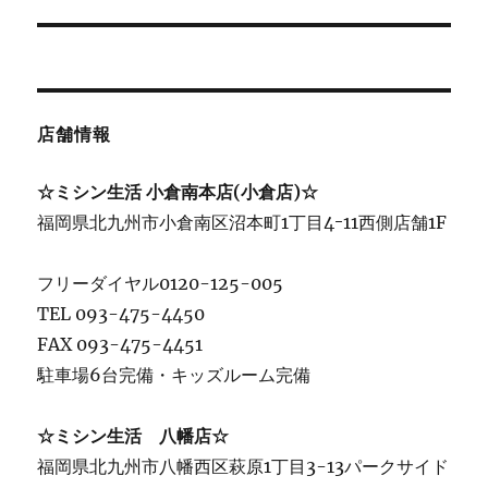
稿:
ョ
ン
店舗情報
☆ミシン生活 小倉南本店(小倉店)☆
福岡県北九州市小倉南区沼本町1丁目4ｰ11西側店舗1F
フリーダイヤル0120-125-005
TEL 093-475-4450
FAX 093-475-4451
駐車場6台完備・キッズルーム完備
☆ミシン生活 八幡店☆
福岡県北九州市八幡西区萩原1丁目3-13パークサイド