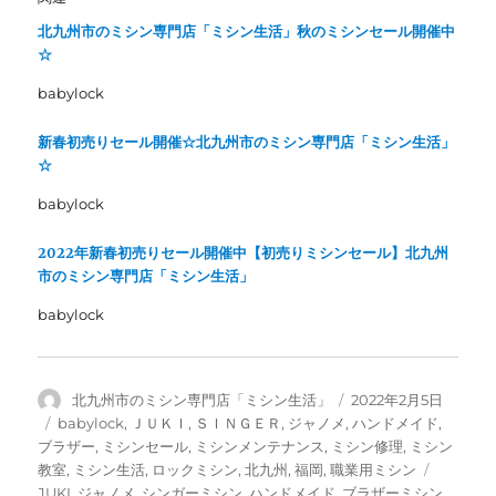
ウ
い
で
(
北九州市のミシン専門店「ミシン生活」秋のミシンセール開催中
開
新
☆
き
し
ま
い
す
ウ
babylock
)
ィ
ン
ド
新春初売りセール開催☆北九州市のミシン専門店「ミシン生活」
ウ
で
☆
開
き
ま
babylock
す
)
2022年新春初売りセール開催中【初売りミシンセール】北九州
市のミシン専門店「ミシン生活」
babylock
投
投
北九州市のミシン専門店「ミシン生活」
2022年2月5日
稿
稿
カ
babylock
,
ＪＵＫＩ
,
ＳＩＮＧＥＲ
,
ジャノメ
,
ハンドメイド
,
者
日:
テ
ブラザー
,
ミシンセール
,
ミシンメンテナンス
,
ミシン修理
,
ミシン
ゴ
タ
教室
,
ミシン生活
,
ロックミシン
,
北九州
,
福岡
,
職業用ミシン
リ
グ
JUKI
,
ジャノメ
,
シンガーミシン
,
ハンドメイド
,
ブラザーミシン
,